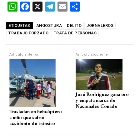
W
F
X
T
E
C
h
a
el
m
o
at
ce
e
ail
m
ANGOSTURA
DELITO
JORNALEROS
ETIQUETAS
TRABAJO FORZADO
s
b
TRATA DE PERSONAS
gr
p
A
o
a
ar
p
o
m
tir
Artículo anterior
Artículo siguiente
p
k
José Rodríguez gana oro
y empata marca de
Nacionales Conade
Trasladan en helicóptero
a niño que sufrió
accidente de tránsito