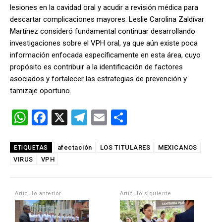
lesiones en la cavidad oral y acudir a revisión médica para
descartar complicaciones mayores. Leslie Carolina Zaldívar
Martínez consideró fundamental continuar desarrollando
investigaciones sobre el VPH oral, ya que aún existe poca
información enfocada específicamente en esta área, cuyo
propósito es contribuir a la identificación de factores
asociados y fortalecer las estrategias de prevención y
tamizaje oportuno.
W
F
X
T
E
C
h
a
el
m
o
at
ce
e
ail
m
afectación
LOS TITULARES
MEXICANOS
ETIQUETAS
VIRUS
s
VPH
b
gr
p
A
o
a
ar
p
o
m
tir
Artículo anterior
Artículo siguiente
p
k