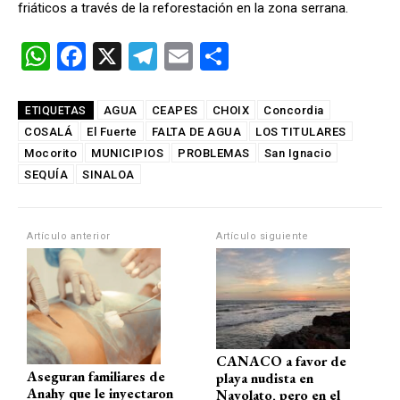
friáticos a través de la reforestación en la zona serrana.
W
F
X
T
E
C
h
a
el
m
o
at
ce
e
ail
m
AGUA
CEAPES
CHOIX
Concordia
ETIQUETAS
COSALÁ
s
b
El Fuerte
FALTA DE AGUA
gr
p
LOS TITULARES
Mocorito
MUNICIPIOS
PROBLEMAS
San Ignacio
A
o
a
ar
SEQUÍA
SINALOA
p
o
m
tir
p
k
Artículo anterior
Artículo siguiente
CANACO a favor de
Aseguran familiares de
playa nudista en
Anahy que le inyectaron
Navolato, pero en el