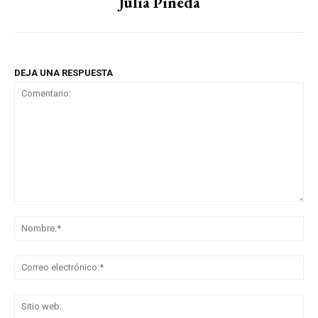
Julia Pineda
DEJA UNA RESPUESTA
Comentario:
No
Co
ele
Sit
we