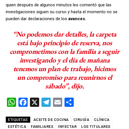
quien después de algunos minutos les comentó que las
investigaciones siguen su curso y hasta el momento no se
pueden dar declaraciones de los
avances.
“No podemos dar detalles, la carpeta
está bajo principio de reserva, nos
comprometimos con la familia a seguir
investigando y el día de mañana
tenemos un plan de trabajo, hicimos
un compromiso para reunirnos el
sábado”, dijo.
W
F
X
T
E
C
h
a
el
m
o
at
ce
e
ail
m
ACEITE DE COCINA
CIRUGÍA
CLÍNICA
ETIQUETAS
ESTÉTICA
FAMILIARES
INYECTAR
LOS TITULARES