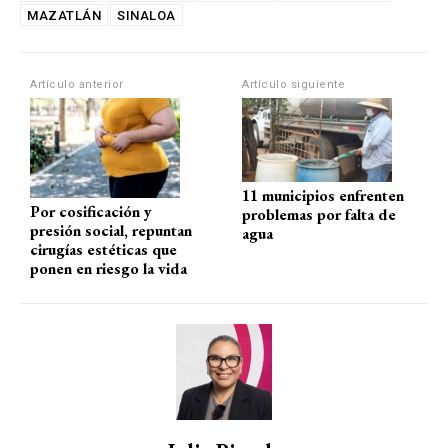
s
b
gr
p
MAZATLÁN
SINALOA
A
o
a
ar
p
o
m
tir
Artículo anterior
Artículo siguiente
p
k
11 municipios enfrenten
Por cosificación y
problemas por falta de
presión social, repuntan
agua
cirugías estéticas que
ponen en riesgo la vida