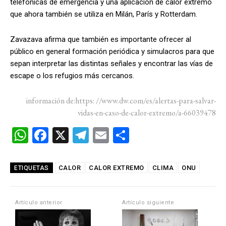
telefónicas de emergencia y una aplicación de calor extremo
que ahora también se utiliza en Milán, París y Rotterdam.
Zavazava afirma que también es importante ofrecer al
público en general formación periódica y simulacros para que
sepan interpretar las distintas señales y encontrar las vías de
escape o los refugios más cercanos.
información de:https: //www.dw.com/es/alertas-para-salvar-
vidas-en-caso-de-calor-extremo/a-66039478
W
F
X
T
E
C
h
a
el
m
o
at
ce
e
ail
m
CALOR
CALOR EXTREMO
CLIMA
ONU
ETIQUETAS
s
b
gr
p
A
o
a
ar
Artículo anterior
Artículo siguiente
p
o
m
tir