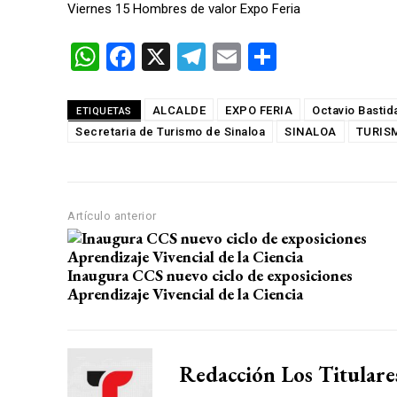
Viernes 15 Hombres de valor Expo Feria
W
F
X
T
E
C
h
a
el
m
o
at
ce
e
ail
m
ALCALDE
EXPO FERIA
Octavio Bastid
ETIQUETAS
Secretaria de Turismo de Sinaloa
s
b
gr
p
SINALOA
TURIS
A
o
a
ar
p
o
m
tir
Artículo anterior
p
k
Inaugura CCS nuevo ciclo de exposiciones
Aprendizaje Vivencial de la Ciencia
Redacción Los Titulare