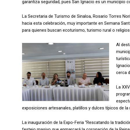
garantiza seguridad, pues San Ignacio es un municipio co
La Secretaria de Turismo de Sinaloa, Rosario Torres Nori
hacia esta celebración, muy importante en Semana Santa
para quienes buscan ecoturismo, turismo rural o religios
Al dest
munici
turísti
Ignacio
cerca 
La XXVI
program
espectá
exposiciones artesanales, platillos y dulces típicos de la r
La inauguración de la Expo-Feria “Rescatando la tradición
festejo masivo que enmarcará la coronación de la Reina de