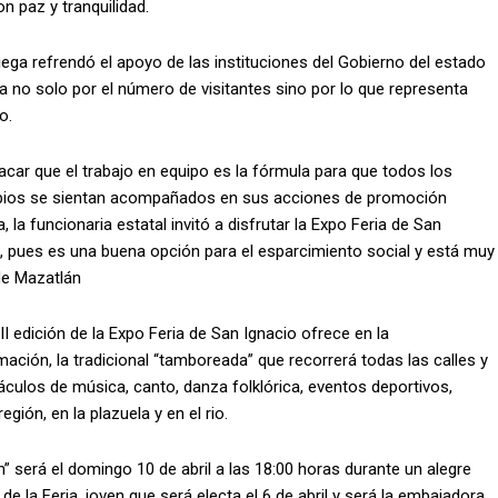
n paz y tranquilidad.
ega refrendó el apoyo de las instituciones del Gobierno del estado
 no solo por el número de visitantes sino por lo que representa
o.
acar que el trabajo en equipo es la fórmula para que todos los
pios se sientan acompañados en sus acciones de promoción
ca, la funcionaria estatal invitó a disfrutar la Expo Feria de San
, pues es una buena opción para el esparcimiento social y está muy
de Mazatlán
I edición de la Expo Feria de San Ignacio ofrece en la
ación, la tradicional “tamboreada” que recorrerá todas las calles y
culos de música, canto, danza folklórica, eventos deportivos,
egión, en la plazuela y en el rio.
” será el domingo 10 de abril a las 18:00 horas durante un alegre
 la Feria, joven que será electa el 6 de abril y será la embajadora