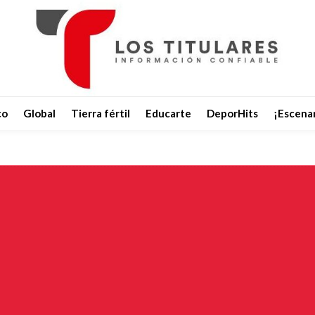
co
Global
Tierra fértil
Educarte
DeporHits
¡Escenar