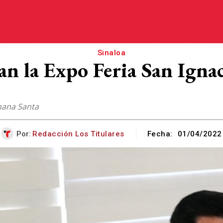
Sinaloa
n la Expo Feria San Igna
emana Santa
Por:
Redacción Los Titulares
Fecha:
01/04/2022