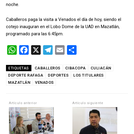
noche.
Caballeros paga la visita a Venados el día de hoy, siendo el
cotejo inauguran en el Lobo Dome de la UAD en Mazatlán,
programado para las 6:45pm.
W
F
X
T
E
C
h
a
el
m
o
at
ce
e
ail
m
CABALLEROS
CIBACOPA
CULIACÁN
ETIQUETAS
DEPORTE RAFAGA
s
b
DEPORTES
gr
LOS TITULARES
p
MAZATLÁN
VENADOS
A
o
a
ar
p
o
m
tir
Artículo anterior
Artículo siguiente
p
k