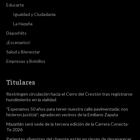
Educarte
Igualdad y Ciudadanía
La Hazaña
DeporHits
¡Escenarios!
Salud y Bienestar
Empresas y Bolsillos
Titulares
Restringen circulación hacia el Cerro del Crestón tras registrarse
hundimiento en la vialidad
”Esperamos 50 años para tener nuestra calle pavimentada; nos
hicieron justicia”: agradecen vecinos de la Emiliano Zapata
Mazatlán será sede de la tercera edición de la Carrera Conecta-
Te 2026
Parientes silvestres del chayote están en riesgo de desaparecer