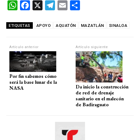
W
F
X
T
E
C
h
a
el
m
o
at
ce
e
ail
m
APOYO
AQUATÓN
MAZATLÁN
SINALOA
ETIQUETAS
s
b
gr
p
A
o
a
ar
Artículo anterior
Artículo siguiente
p
o
m
tir
p
k
Por fin sabemos cómo
será la base lunar de la
Da inicio la construcción
NASA
de red de drenaje
sanitario en el malecón
de Badiraguato