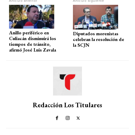
Artículo anterior
Artículo siguiente
p
k
Anillo periférico en
Diputados morenistas
Culiacán disminuirá los
celebran la resolución de
tiempos de tránsito,
la SCJN
afirmó José Luis Zavala
Redacción Los Titulares