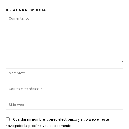
DEJA UNA RESPUESTA
Comentario:
No
Co
ele
Sit
we
Guardar mi nombre, correo electrónico y sitio web en este
navegador la próxima vez que comente.