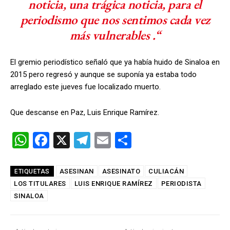
noticia, una trágica noticia, para el
periodismo que nos sentimos cada vez
más vulnerables .“
El gremio periodístico señaló que ya había huido de Sinaloa en
2015 pero regresó y aunque se suponía ya estaba todo
arreglado este jueves fue localizado muerto.
Que descanse en Paz, Luis Enrique Ramírez.
W
F
X
T
E
C
h
a
el
m
o
at
ce
e
ail
m
ASESINAN
ASESINATO
CULIACÁN
ETIQUETAS
LOS TITULARES
s
b
LUIS ENRIQUE RAMÍREZ
gr
p
PERIODISTA
SINALOA
A
o
a
ar
p
o
m
tir