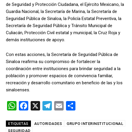
de Seguridad y Protección Ciudadana, el Ejército Mexicano, la
Guardia Nacional, la Secretaría de Marina, la Secretaría de
Seguridad Pública de Sinaloa, la Policía Estatal Preventiva, la
Secretaría de Seguridad Pública y Tránsito Municipal de
Culiacán, Protección Civil estatal y municipal, la Cruz Roja y
demás instituciones de apoyo.
Con estas acciones, la Secretaría de Seguridad Pública de
Sinaloa reafirma su compromiso de fortalecer la
coordinación entre instituciones para brindar seguridad a la
población y promover espacios de convivencia familiar,
recreación y desarrollo comunitario en beneficio de las y los
sinaloenses.
W
F
X
T
E
C
h
a
el
m
o
at
ce
e
ail
m
AUTORIDADES
GRUPO INTERINSTITUCIONAL
ETIQUETAS
SEGURIDAD