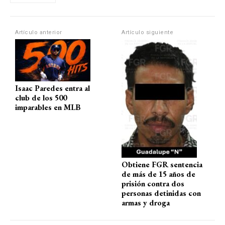
s
b
gr
p
A
o
a
ar
p
o
m
tir
Artículo anterior
Artículo siguiente
p
k
Isaac Paredes entra al
club de los 500
imparables en MLB
Obtiene FGR sentencia
de más de 15 años de
prisión contra dos
personas detinidas con
armas y droga