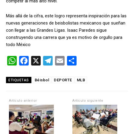
competir al más alto nivel.
Más allá de la cifra, este logro representa inspiración para las
nuevas generaciones de beisbolistas mexicanos que sueñan
con llegar a las Grandes Ligas. Isaac Paredes sigue
construyendo una carrera que ya es motivo de orgullo para
todo México
W
F
X
T
E
C
h
a
el
m
o
at
ce
e
ail
m
Béisbol
DEPORTE
MLB
ETIQUETAS
s
b
gr
p
A
o
a
ar
Artículo anterior
Artículo siguiente
p
o
m
tir
p
k