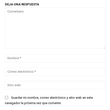
DEJA UNA RESPUESTA
Comentario:
No
Co
ele
Sit
we
Guardar mi nombre, correo electrónico y sitio web en este
navegador la próxima vez que comente.