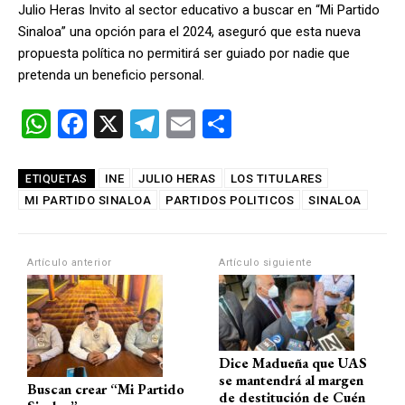
Julio Heras Invito al sector educativo a buscar en “Mi Partido
Sinaloa” una opción para el 2024, aseguró que esta nueva
propuesta política no permitirá ser guiado por nadie que
pretenda un beneficio personal.
W
F
X
T
E
C
h
a
el
m
o
at
ce
e
ail
m
INE
JULIO HERAS
LOS TITULARES
ETIQUETAS
MI PARTIDO SINALOA
s
b
gr
PARTIDOS POLITICOS
p
SINALOA
A
o
a
ar
p
o
m
tir
Artículo anterior
Artículo siguiente
p
k
Dice Madueña que UAS
se mantendrá al margen
Buscan crear “Mi Partido
de destitución de Cuén