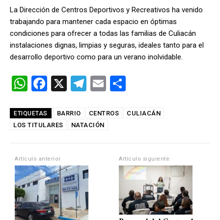
La Dirección de Centros Deportivos y Recreativos ha venido
trabajando para mantener cada espacio en óptimas
condiciones para ofrecer a todas las familias de Culiacán
instalaciones dignas, limpias y seguras, ideales tanto para el
desarrollo deportivo como para un verano inolvidable.
W
F
X
T
E
C
h
a
el
m
o
at
ce
e
ail
m
BARRIO
CENTROS
CULIACÁN
ETIQUETAS
LOS TITULARES
s
b
NATACIÓN
gr
p
A
o
a
ar
p
o
m
tir
Artículo anterior
Artículo siguiente
p
k