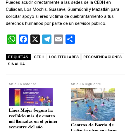
Puedes acudir directamente a las sedes de la CEDH en
Culiacán, Los Mochis, Guasave, Guamúchil y Mazatlán para
solicitar apoyo si eres víctima de quebrantamiento a tus
derechos humanos por parte de un servidor público.
W
F
X
T
E
C
h
a
el
m
o
at
ce
e
ail
m
CEDH
LOS TITULARES
RECOMENDACIONES
ETIQUETAS
SINALOA
s
b
gr
p
A
o
a
ar
p
o
m
tir
Artículo anterior
Artículo siguiente
p
k
Línea Mujer Segura ha
recibido más de cuatro
mil llamadas en el primer
Centros de Barrio de
semestre del año
Culiacán ofrecen clases