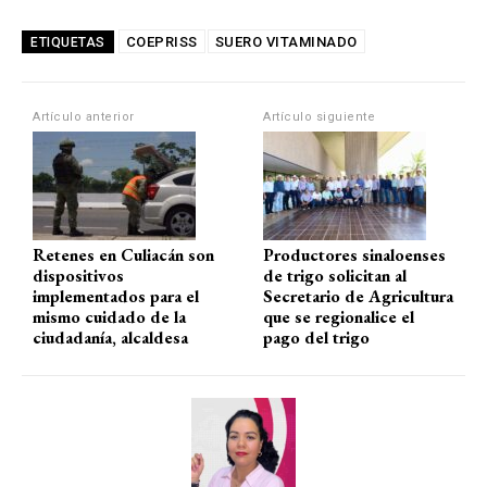
h
a
el
m
o
at
ce
e
ail
m
COEPRISS
SUERO VITAMINADO
ETIQUETAS
s
b
gr
p
A
o
a
ar
Artículo anterior
Artículo siguiente
p
o
m
tir
p
k
Retenes en Culiacán son
Productores sinaloenses
dispositivos
de trigo solicitan al
implementados para el
Secretario de Agricultura
mismo cuidado de la
que se regionalice el
ciudadanía, alcaldesa
pago del trigo