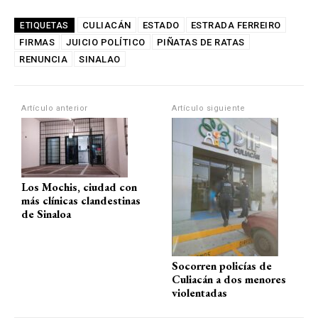
h
a
el
m
o
at
ce
e
ail
m
CULIACÁN
ESTADO
ESTRADA FERREIRO
ETIQUETAS
FIRMAS
s
JUICIO POLÍTICO
b
gr
PIÑATAS DE RATAS
p
RENUNCIA
SINALAO
A
o
a
ar
p
o
m
tir
Artículo anterior
Artículo siguiente
p
k
Los Mochis, ciudad con
más clínicas clandestinas
de Sinaloa
Socorren policías de
Culiacán a dos menores
violentadas