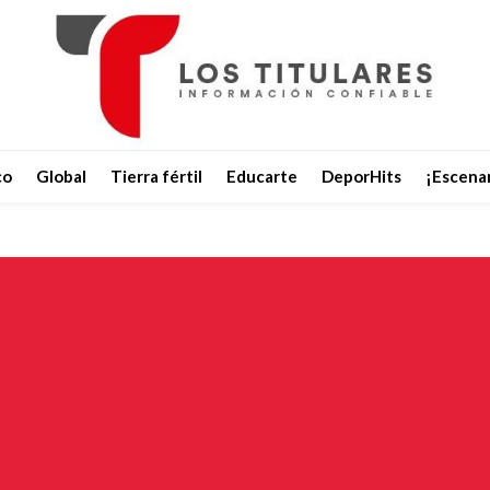
co
Global
Tierra fértil
Educarte
DeporHits
¡Escenar