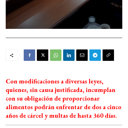
Con modificaciones a diversas leyes,
quienes, sin causa justificada, incumplan
con su obligación de proporcionar
alimentos podrán enfrentar de dos a cinco
años de cárcel y multas de hasta 360 días.