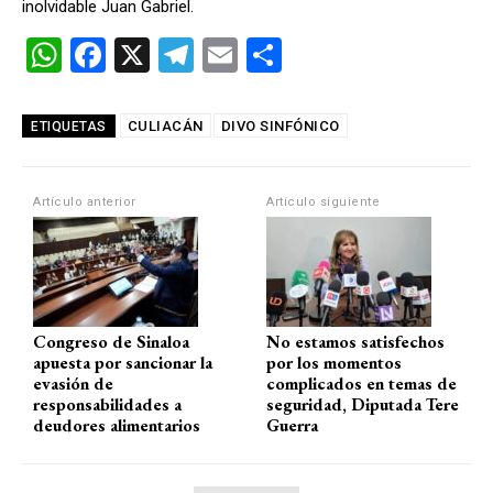
inolvidable Juan Gabriel.
W
F
X
T
E
C
h
a
el
m
o
at
ce
e
ail
m
CULIACÁN
DIVO SINFÓNICO
ETIQUETAS
s
b
gr
p
A
o
a
ar
Artículo anterior
Artículo siguiente
p
o
m
tir
p
k
Congreso de Sinaloa
No estamos satisfechos
apuesta por sancionar la
por los momentos
evasión de
complicados en temas de
responsabilidades a
seguridad, Diputada Tere
deudores alimentarios
Guerra