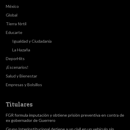
México
Global
Tierra fértil
Educarte
Igualdad y Ciudadanía
La Hazaña
DeporHits
¡Escenarios!
Salud y Bienestar
Empresas y Bolsillos
Titulares
FGR formula imputación y obtiene prisión preventiva en contra de
ex gobernador de Guerrero
Grupo Interinstitucional detiene a un civil en un vehículo sin