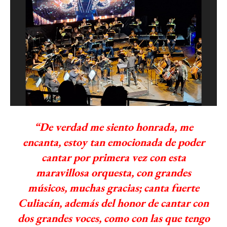
“De verdad me siento honrada, me
encanta, estoy tan emocionada de poder
cantar por primera vez con esta
maravillosa orquesta, con grandes
músicos, muchas gracias; canta fuerte
Culiacán, además del honor de cantar con
dos grandes voces, como con las que tengo