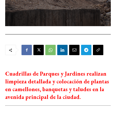
Cuadrillas de Parques y Jardines realizan
limpieza detallada y colocación de plantas
en camellones, banquetas y taludes en la
avenida principal de la ciudad.