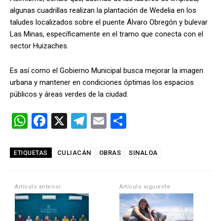
algunas cuadrillas realizan la plantación de Wedelia en los
taludes localizados sobre el puente Álvaro Obregón y bulevar
Las Minas, específicamente en el tramo que conecta con el
sector Huizaches.
Es así como el Gobierno Municipal busca mejorar la imagen
urbana y mantener en condiciones óptimas los espacios
públicos y áreas verdes de la ciudad.
W
F
X
T
E
C
h
a
el
m
o
at
ce
e
ail
m
CULIACÁN
OBRAS
SINALOA
ETIQUETAS
s
b
gr
p
A
o
a
ar
Artículo anterior
Artículo siguiente
p
o
m
tir
p
k