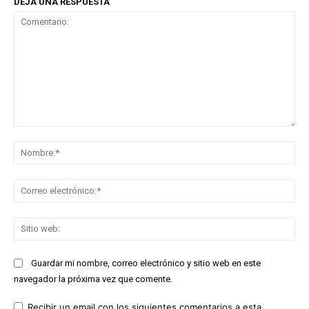
DEJA UNA RESPUESTA
Comentario:
No
Co
ele
Sit
we
Guardar mi nombre, correo electrónico y sitio web en este
navegador la próxima vez que comente.
Recibir un email con los siguientes comentarios a esta