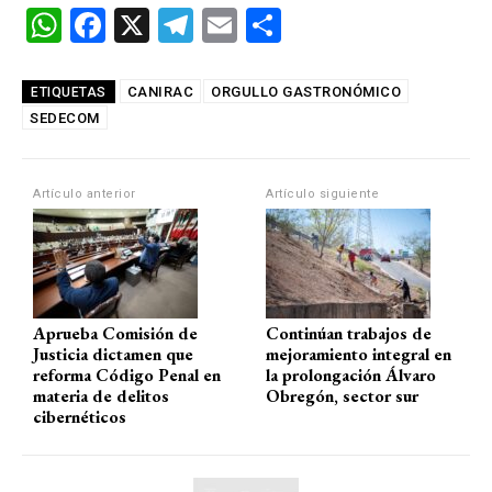
W
F
X
T
E
C
h
a
el
m
o
at
ce
e
ail
m
CANIRAC
ORGULLO GASTRONÓMICO
ETIQUETAS
SEDECOM
s
b
gr
p
A
o
a
ar
p
o
m
tir
Artículo anterior
Artículo siguiente
p
k
Aprueba Comisión de
Continúan trabajos de
Justicia dictamen que
mejoramiento integral en
reforma Código Penal en
la prolongación Álvaro
materia de delitos
Obregón, sector sur
cibernéticos