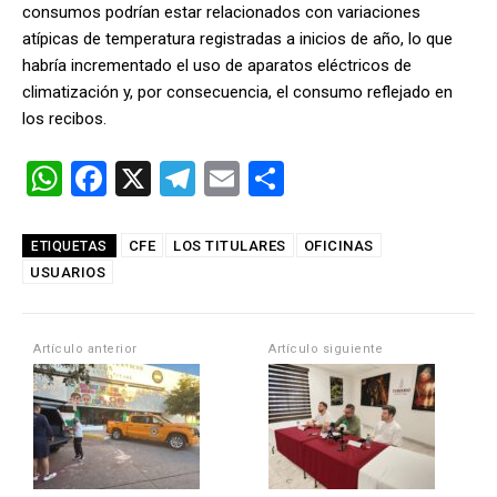
consumos podrían estar relacionados con variaciones
atípicas de temperatura registradas a inicios de año, lo que
habría incrementado el uso de aparatos eléctricos de
climatización y, por consecuencia, el consumo reflejado en
los recibos.
W
F
X
T
E
C
h
a
el
m
o
at
ce
e
ail
m
CFE
LOS TITULARES
OFICINAS
ETIQUETAS
USUARIOS
s
b
gr
p
A
o
a
ar
p
o
m
tir
Artículo anterior
Artículo siguiente
p
k