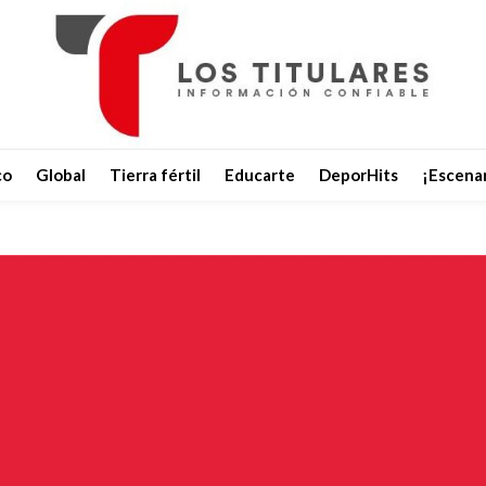
co
Global
Tierra fértil
Educarte
DeporHits
¡Escenar