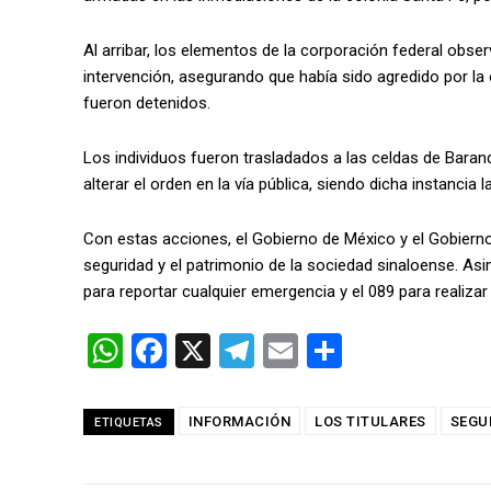
Al arribar, los elementos de la corporación federal obse
intervención, asegurando que había sido agredido por l
fueron detenidos.
Los individuos fueron trasladados a las celdas de Barandi
alterar el orden en la vía pública, siendo dicha instanci
Con estas acciones, el Gobierno de México y el Gobiern
seguridad y el patrimonio de la sociedad sinaloense. Asim
para reportar cualquier emergencia y el 089 para realiz
W
F
X
T
E
C
h
a
el
m
o
at
ce
e
ail
m
INFORMACIÓN
LOS TITULARES
SEGU
ETIQUETAS
s
b
gr
p