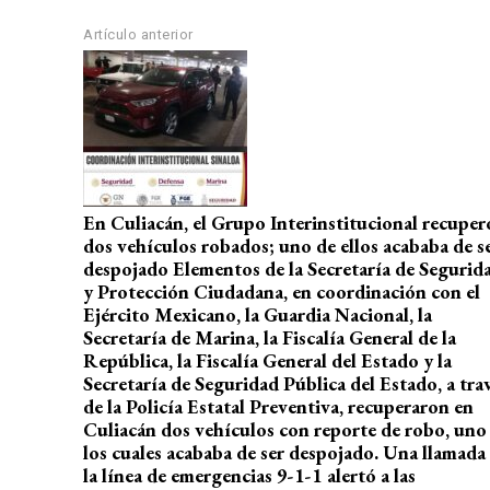
A
o
a
ar
p
o
m
tir
Artículo anterior
p
k
En Culiacán, el Grupo Interinstitucional recuper
dos vehículos robados; uno de ellos acababa de s
despojado Elementos de la Secretaría de Segurid
y Protección Ciudadana, en coordinación con el
Ejército Mexicano, la Guardia Nacional, la
Secretaría de Marina, la Fiscalía General de la
República, la Fiscalía General del Estado y la
Secretaría de Seguridad Pública del Estado, a tra
de la Policía Estatal Preventiva, recuperaron en
Culiacán dos vehículos con reporte de robo, uno
los cuales acababa de ser despojado. Una llamada
la línea de emergencias 9-1-1 alertó a las