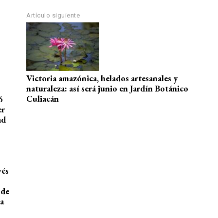
Artículo siguiente
Victoria amazónica, helados artesanales y
naturaleza: así será junio en Jardín Botánico
Culiacán
ó
er
ad
vés
 de
 a