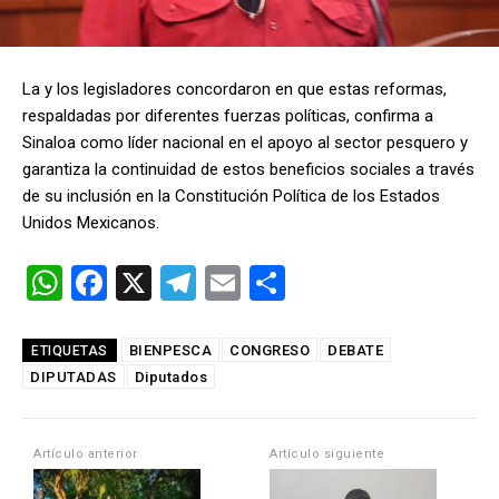
La y los legisladores concordaron en que estas reformas,
respaldadas por diferentes fuerzas políticas, confirma a
Sinaloa como líder nacional en el apoyo al sector pesquero y
garantiza la continuidad de estos beneficios sociales a través
de su inclusión en la Constitución Política de los Estados
Unidos Mexicanos.
W
F
X
T
E
C
h
a
el
m
o
at
ce
e
ail
m
BIENPESCA
CONGRESO
DEBATE
ETIQUETAS
DIPUTADAS
s
b
Diputados
gr
p
A
o
a
ar
p
o
m
tir
Artículo anterior
Artículo siguiente
p
k