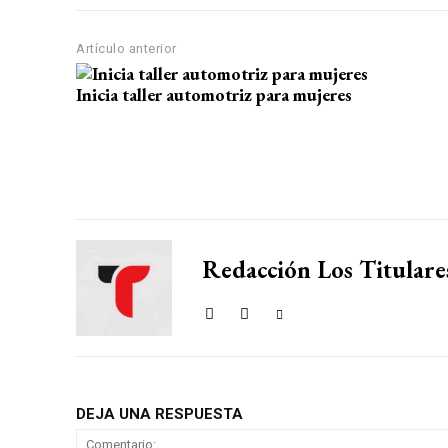
p
o
m
tir
Artículo anterior
p
k
Inicia taller automotriz para mujeres
Redacción Los Titulare
DEJA UNA RESPUESTA