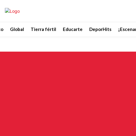
co
Global
Tierra fértil
Educarte
DeporHits
¡Escenar