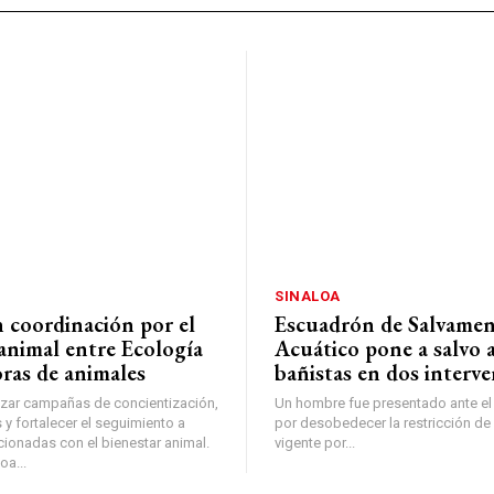
SINALOA
n coordinación por el
Escuadrón de Salvame
animal entre Ecología
Acuático pone a salvo a
oras de animales
bañistas en dos interv
izar campañas de concientización,
Un hombre fue presentado ante el
y fortalecer el seguimiento a
por desobedecer la restricción de 
cionadas con el bienestar animal.
vigente por...
oa...