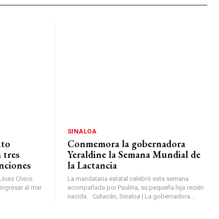
SINALOA
nto
Conmemora la gobernadora
 tres
Yeraldine la Semana Mundial de
enciones
la Lactancia
 Juez Cívico
La mandataria estatal celebró esta semana
ingresar al mar
acompañada por Paulina, su pequeña hija recién
nacida. Culiacán, Sinaloa | La gobernadora...