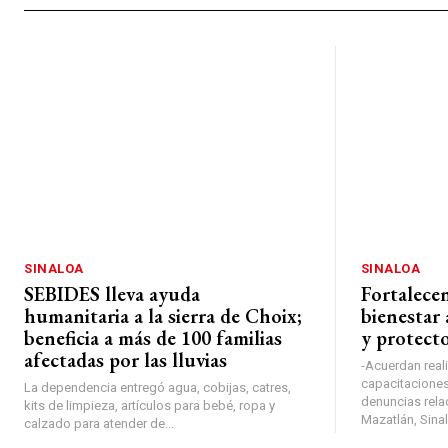
SINALOA
SINALOA
SEBIDES lleva ayuda
Fortalece
humanitaria a la sierra de Choix;
bienestar 
beneficia a más de 100 familias
y protect
afectadas por las lluvias
-Acuerdan real
capacitaciones 
La dependencia entregó agua, cobijas, catres,
denuncias rela
kits de limpieza, artículos para bebé, ropa y
Mazatlán, Sinal
calzado para atender de...