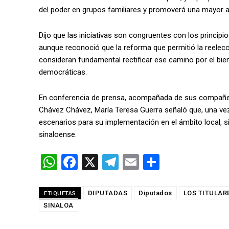
del poder en grupos familiares y promoverá una mayor ape
Dijo que las iniciativas son congruentes con los princip
aunque reconoció que la reforma que permitió la reelecc
consideran fundamental rectificar ese camino por el bien 
democráticas.
En conferencia de prensa, acompañada de sus compañe
Chávez Chávez, María Teresa Guerra señaló que, una vez q
escenarios para su implementación en el ámbito local, si
sinaloense.
W
F
X
T
E
C
h
a
el
m
o
at
ce
e
ail
m
DIPUTADAS
Diputados
LOS TITULAR
ETIQUETAS
SINALOA
s
b
gr
p
A
o
a
ar