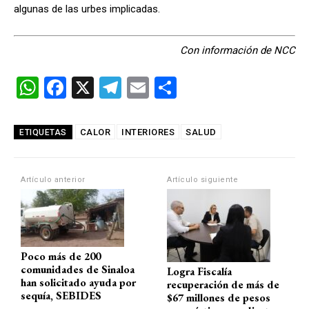
algunas de las urbes implicadas.
Con información de NCC
W
F
X
T
E
C
h
a
el
m
o
at
ce
e
ail
m
CALOR
INTERIORES
SALUD
ETIQUETAS
s
b
gr
p
A
o
a
ar
Artículo anterior
Artículo siguiente
p
o
m
tir
p
k
Poco más de 200
comunidades de Sinaloa
Logra Fiscalía
han solicitado ayuda por
recuperación de más de
sequía, SEBIDES
$67 millones de pesos