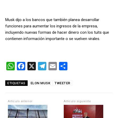
Musk dijo a los bancos que también planea desarrollar
funciones para aumentar los ingresos de la empresa,
incluyendo nuevas formas de hacer dinero con los tuits que
contienen información importante o se vuelven virales.
W
F
X
T
E
C
h
a
el
m
o
at
ce
e
ail
m
ELON MUSK
TWEETER
ETIQUETAS
s
b
gr
p
A
o
a
ar
Artículo anterior
Artículo siguiente
p
o
m
tir
p
k