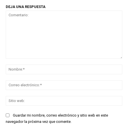
DEJA UNA RESPUESTA
Comentario:
No
Co
ele
Sit
we
Guardar mi nombre, correo electrónico y sitio web en este
navegador la próxima vez que comente.