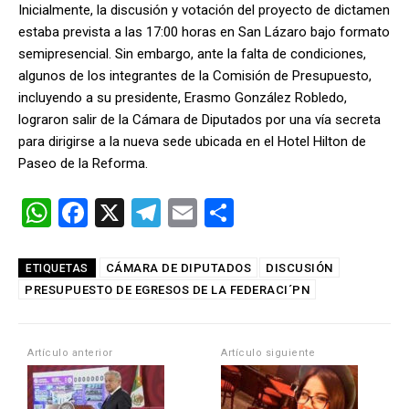
Inicialmente, la discusión y votación del proyecto de dictamen
estaba prevista a las 17:00 horas en San Lázaro bajo formato
semipresencial. Sin embargo, ante la falta de condiciones,
algunos de los integrantes de la Comisión de Presupuesto,
incluyendo a su presidente, Erasmo González Robledo,
lograron salir de la Cámara de Diputados por una vía secreta
para dirigirse a la nueva sede ubicada en el Hotel Hilton de
Paseo de la Reforma.
W
F
X
T
E
C
h
a
el
m
o
at
ce
e
ail
m
CÁMARA DE DIPUTADOS
DISCUSIÓN
ETIQUETAS
PRESUPUESTO DE EGRESOS DE LA FEDERACI´PN
s
b
gr
p
A
o
a
ar
p
o
m
tir
Artículo anterior
Artículo siguiente
p
k