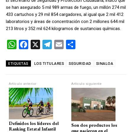
El secretario de Seguridad y Protección Ciudadana, indicó que
se han asegurado 5 mil 989 armas de fuego, un millón 274 mil
433 cartuchos y 29 mil 854 cargadores, al igual que 2 mil 412
laboratorios y áreas de concentración con 2 millones 644 mil
213 litros y 352 mil 624 kilogramos de sustancias químicas.
W
F
X
T
E
C
h
a
el
m
o
at
ce
e
ail
m
LOS TITULARES
SEGURIDAD
SINALOA
ETIQUETAS
s
b
gr
p
A
o
a
ar
Artículo anterior
Artículo siguiente
p
o
m
tir
p
k
Definidos los líderes del
Son dos productos los
Ranking Estatal Infantil
que nacieron en el