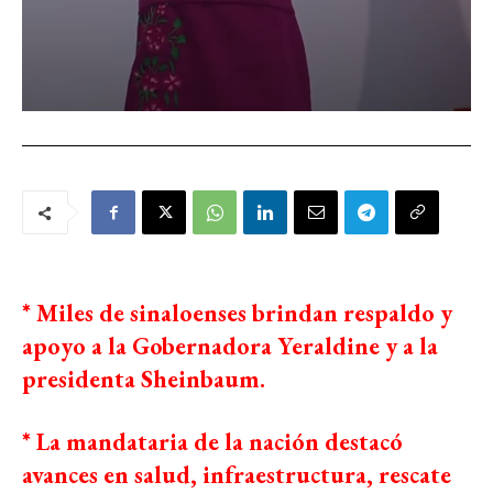
* Miles de sinaloenses brindan respaldo y
apoyo a la Gobernadora Yeraldine y a la
presidenta Sheinbaum.
* La mandataria de la nación destacó
avances en salud, infraestructura, rescate