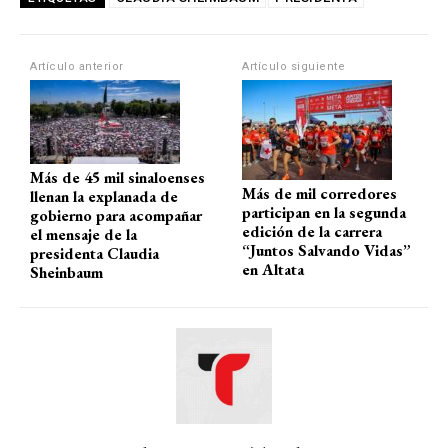
s
b
gr
p
A
o
a
ar
Artículo anterior
Artículo siguiente
p
o
m
tir
p
k
Más de 45 mil sinaloenses
Más de mil corredores
llenan la explanada de
participan en la segunda
gobierno para acompañar
edición de la carrera
el mensaje de la
“Juntos Salvando Vidas”
presidenta Claudia
en Altata
Sheinbaum