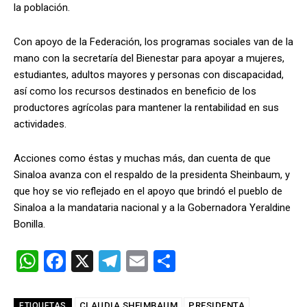
la población.
Con apoyo de la Federación, los programas sociales van de la
mano con la secretaría del Bienestar para apoyar a mujeres,
estudiantes, adultos mayores y personas con discapacidad,
así como los recursos destinados en beneficio de los
productores agrícolas para mantener la rentabilidad en sus
actividades.
Acciones como éstas y muchas más, dan cuenta de que
Sinaloa avanza con el respaldo de la presidenta Sheinbaum, y
que hoy se vio reflejado en el apoyo que brindó el pueblo de
Sinaloa a la mandataria nacional y a la Gobernadora Yeraldine
Bonilla.
W
F
X
T
E
C
h
a
el
m
o
at
ce
e
ail
m
CLAUDIA SHEIMBAUM
PRESIDENTA
ETIQUETAS