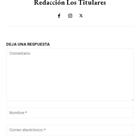
Redacción Los Titulares
DEJA UNA RESPUESTA
Comentario:
No
Co
ele