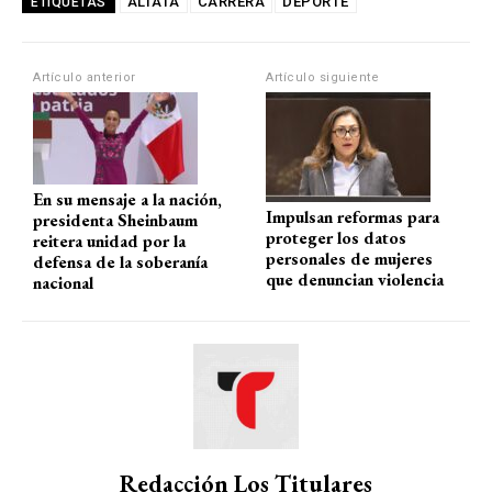
at
ce
e
ail
m
ALTATA
CARRERA
DEPORTE
ETIQUETAS
s
b
gr
p
A
o
a
ar
Artículo anterior
Artículo siguiente
p
o
m
tir
p
k
En su mensaje a la nación,
Impulsan reformas para
presidenta Sheinbaum
proteger los datos
reitera unidad por la
personales de mujeres
defensa de la soberanía
que denuncian violencia
nacional
Redacción Los Titulares