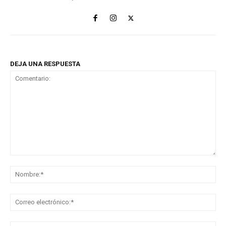
DEJA UNA RESPUESTA
Comentario:
No
Co
ele