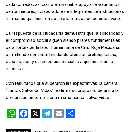
cada corredor, así como el invaluable apoyo de voluntarios,
patrocinadores, colaboradores e integrantes de instituciones
hermanas que hicieron posible la realización de este evento.
La respuesta de la ciudadanía demuestra que la solidaridad y
el compromiso social siguen siendo pilares fundamentales
para fortalecer la labor humanitaria de Cruz Roja Mexicana,
permitiendo continuar brindando atención prehospitalaria,
capacitación y servicios asistenciales a quienes más lo
necesitan.
Con resultados que superaron las expectativas, la carrera
“Juntos Salvando Vidas” reafirma su propósito de unir a la
comunidad en torno a una misma causa: salvar vidas.
W
F
X
T
E
C
h
a
el
m
o