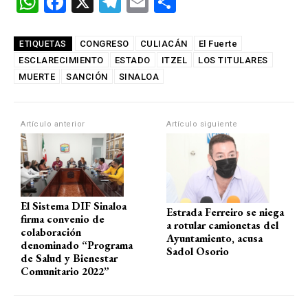
W
F
X
T
E
C
h
a
el
m
o
at
ce
e
ail
m
CONGRESO
CULIACÁN
El Fuerte
ETIQUETAS
ESCLARECIMIENTO
s
b
ESTADO
gr
ITZEL
p
LOS TITULARES
MUERTE
SANCIÓN
SINALOA
A
o
a
ar
p
o
m
tir
Artículo anterior
Artículo siguiente
p
k
El Sistema DIF Sinaloa
Estrada Ferreiro se niega
firma convenio de
a rotular camionetas del
colaboración
Ayuntamiento, acusa
denominado “Programa
Sadol Osorio
de Salud y Bienestar
Comunitario 2022”