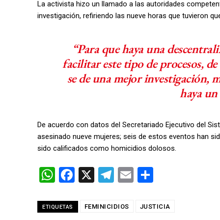
La activista hizo un llamado a las autoridades competen
investigación, refiriendo las nueve horas que tuvieron que
“Para que haya una descentrali
facilitar este tipo de procesos, 
se de una mejor investigación,
haya un
De acuerdo con datos del Secretariado Ejecutivo del Sis
asesinado nueve mujeres; seis de estos eventos han sido
sido calificados como homicidios dolosos.
W
F
X
T
E
C
h
a
el
m
o
at
ce
e
ail
m
FEMINICIDIOS
JUSTICIA
ETIQUETAS