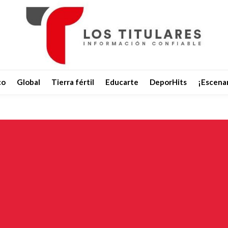
co
Global
Tierra fértil
Educarte
DeporHits
¡Escenar