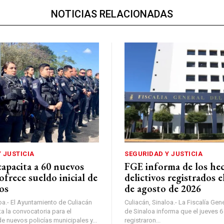
NOTICIAS RELACIONADAS
 JUSTICIA
SEGURIDAD Y JUSTICIA
capacita a 60 nuevos
FGE informa de los he
 ofrece sueldo inicial de
delictivos registrados e
os
de agosto de 2026
oa.- El Ayuntamiento de Culiacán
Culiacán, Sinaloa.- La Fiscalía Gen
a la convocatoria para el
de Sinaloa informa que el jueves 
e nuevos policías municipales y...
registraron...