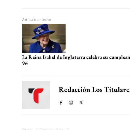
s
b
gr
p
A
o
a
ar
p
o
m
tir
Artículo anterior
p
k
La Reina Isabel de Inglaterra celebra su cumplea
96
Redacción Los Titulare