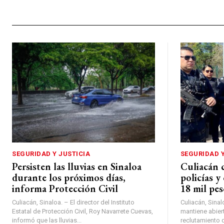
SEGURIDAD Y JUSTICIA
SEGURIDAD Y
Persisten las lluvias en Sinaloa
Culiacán 
durante los próximos días,
policías y
informa Protección Civil
18 mil pes
Culiacán, Sinaloa. – El director del Instituto
Culiacán, Sinal
Estatal de Protección Civil, Roy Navarrete Cuevas,
mantiene abiert
informó que las lluvias...
reclutamiento d