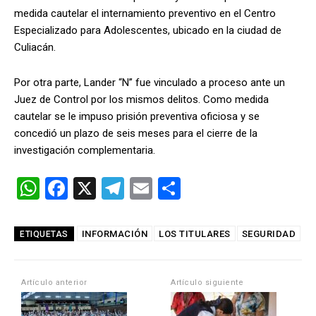
medida cautelar el internamiento preventivo en el Centro
Especializado para Adolescentes, ubicado en la ciudad de
Culiacán.
Por otra parte, Lander “N” fue vinculado a proceso ante un
Juez de Control por los mismos delitos. Como medida
cautelar se le impuso prisión preventiva oficiosa y se
concedió un plazo de seis meses para el cierre de la
investigación complementaria.
W
F
X
T
E
C
h
a
el
m
o
at
ce
e
ail
m
INFORMACIÓN
LOS TITULARES
SEGURIDAD
ETIQUETAS
s
b
gr
p
A
o
a
ar
Artículo anterior
Artículo siguiente
p
o
m
tir