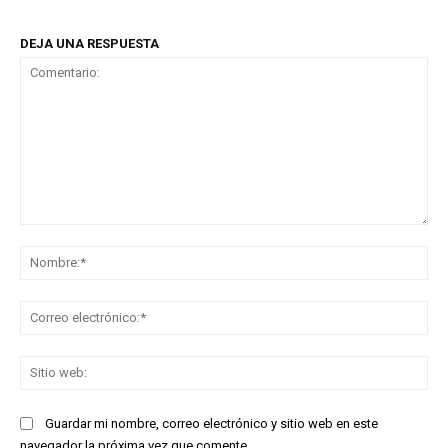
DEJA UNA RESPUESTA
Comentario:
No
Co
ele
Sit
we
Guardar mi nombre, correo electrónico y sitio web en este
navegador la próxima vez que comente.