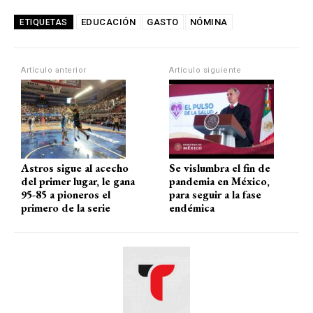
at
ce
e
ail
m
EDUCACIÓN
GASTO
NÓMINA
ETIQUETAS
s
b
gr
p
A
o
a
ar
Artículo anterior
Artículo siguiente
p
o
m
tir
p
k
Astros sigue al acecho
Se vislumbra el fin de
del primer lugar, le gana
pandemia en México,
95-85 a pioneros el
para seguir a la fase
primero de la serie
endémica