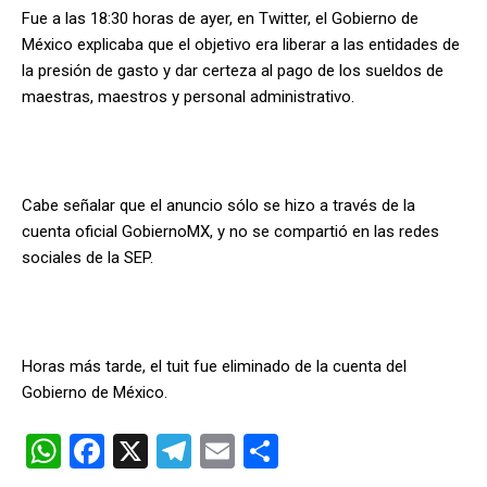
Fue a las 18:30 horas de ayer, en Twitter, el Gobierno de
México explicaba que el objetivo era liberar a las entidades de
la presión de gasto y dar certeza al pago de los sueldos de
maestras, maestros y personal administrativo.
Cabe señalar que el anuncio sólo se hizo a través de la
cuenta oficial GobiernoMX, y no se compartió en las redes
sociales de la SEP.
Horas más tarde, el tuit fue eliminado de la cuenta del
Gobierno de México.
W
F
X
T
E
C
h
a
el
m
o