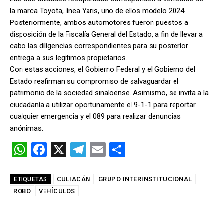
la marca Toyota, línea Yaris, uno de ellos modelo 2024.
Posteriormente, ambos automotores fueron puestos a
disposición de la Fiscalía General del Estado, a fin de llevar a
cabo las diligencias correspondientes para su posterior
entrega a sus legítimos propietarios.
Con estas acciones, el Gobierno Federal y el Gobierno del
Estado reafirman su compromiso de salvaguardar el
patrimonio de la sociedad sinaloense. Asimismo, se invita a la
ciudadanía a utilizar oportunamente el 9-1-1 para reportar
cualquier emergencia y el 089 para realizar denuncias
anónimas.
W
F
X
T
E
C
h
a
el
m
o
at
ce
e
ail
m
CULIACÁN
GRUPO INTERINSTITUCIONAL
ETIQUETAS
ROBO
s
VEHÍCULOS
b
gr
p
A
o
a
ar