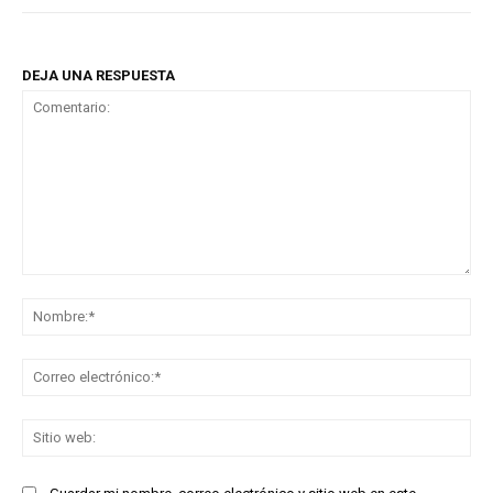
DEJA UNA RESPUESTA
Comentario:
No
Co
ele
Sit
we