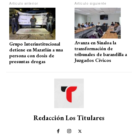
p
o
m
tir
Artículo anterior
Artículo siguiente
p
k
Avanza en Sinaloa la
Grupo Interinstitucional
transformación de
detiene en Mazatlán a una
tribunales de barandilla a
persona con dosis de
Juzgados Cívicos
presuntas drogas
Redacción Los Titulares