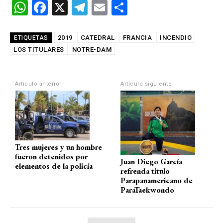
W
F
X
T
E
C
h
a
el
m
o
at
ce
e
ail
m
2019
CATEDRAL
FRANCIA
INCENDIO
ETIQUETAS
LOS TITULARES
s
b
NOTRE-DAM
gr
p
A
o
a
ar
p
o
m
tir
Artículo anterior
Artículo siguiente
p
k
Tres mujeres y un hombre
fueron detenidos por
Juan Diego García
elementos de la policía
refrenda titulo
Parapanamericano de
ParaTaekwondo