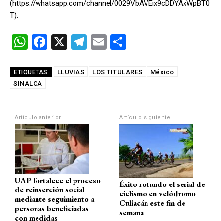
(https://whatsapp.com/channel/0029VbAVEix9cDDYAxWpBT0
T).
W
F
X
T
E
C
h
a
el
m
o
at
ce
e
ail
m
LLUVIAS
LOS TITULARES
México
ETIQUETAS
SINALOA
s
b
gr
p
A
o
a
ar
p
o
m
tir
Artículo anterior
Artículo siguiente
p
k
UAP fortalece el proceso
Éxito rotundo el serial de
de reinserción social
ciclismo en velódromo
mediante seguimiento a
Culiacán este fin de
personas beneficiadas
semana
con medidas