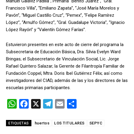
Manuel Galaviz Padilla”; Primaria “Benito Juárez”, “Gral.
Francisco Villa”, “Emiliano Zapata”, “José María Morelos y
Pavón”, “Miguel Castillo Cruz”, “Pemex”, “Felipe Ramírez
López”, “Arnulfo Gómez”, “Gral. Guadalupe Victoria”, “Ignacio
López Rayón” y “Valentín Gómez Farías”.
Estuvieron presentes en este acto de cierre del programa la
Subsecretaria de Educación Básica, Dra. Silvia Evelyn Ward
Bringas; el Subsecretario de Vinculación Social, Lic. Jorge
Rafael Quintero Salazar; la Gerente de Filantropía Familiar de
Fundación Coppel, Mtra. Doris Ibel Gutiérrez Félix; así como
investigadores del CIAD, además de las y los directores de las
escuelas primarias participantes.
W
F
X
T
E
C
h
a
el
m
o
at
ce
e
ail
m
huertos
LOS TITULARES
SEPYC
ETIQUETAS
s
b
gr
p