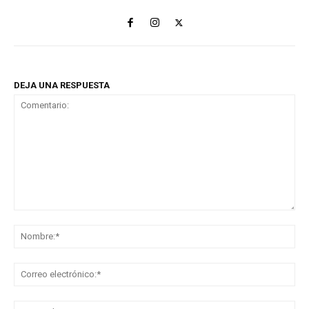
DEJA UNA RESPUESTA
Comentario:
No
Co
ele
Sit