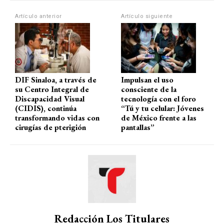
A
o
a
ar
Artículo anterior
Artículo siguiente
p
o
m
tir
p
k
DIF Sinaloa, a través de
Impulsan el uso
su Centro Integral de
consciente de la
Discapacidad Visual
tecnología con el foro
(CIDIS), continúa
“Tú y tu celular: Jóvenes
transformando vidas con
de México frente a las
cirugías de pterigión
pantallas”
Redacción Los Titulares