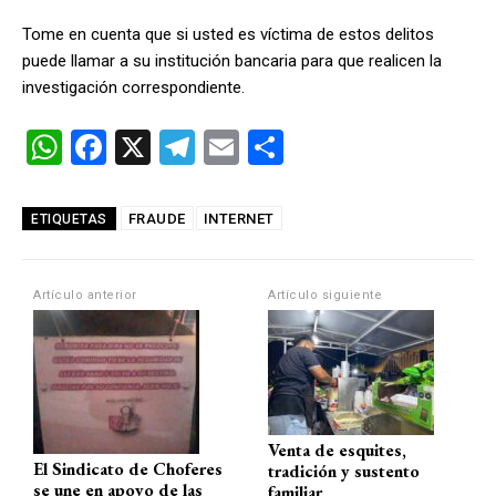
Tome en cuenta que si usted es víctima de estos delitos
puede llamar a su institución bancaria para que realicen la
investigación correspondiente.
W
F
X
T
E
C
h
a
el
m
o
at
ce
e
ail
m
FRAUDE
INTERNET
ETIQUETAS
s
b
gr
p
A
o
a
ar
Artículo anterior
Artículo siguiente
p
o
m
tir
p
k
Venta de esquites,
El Sindicato de Choferes
tradición y sustento
se une en apoyo de las
familiar