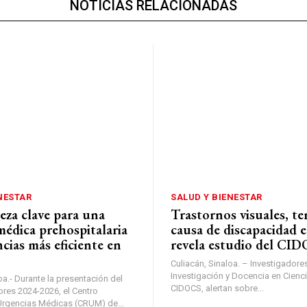
NOTICIAS RELACIONADAS
NESTAR
SALUD Y BIENESTAR
za clave para una
Trastornos visuales, te
médica prehospitalaria
causa de discapacidad 
cias más eficiente en
revela estudio del CI
Culiacán, Sinaloa. – Investigadore
Investigación y Docencia en Cienci
oa.- Durante la presentación del
CIDOCS, alertan sobre...
ores 2024-2026, el Centro
rgencias Médicas (CRUM) de...