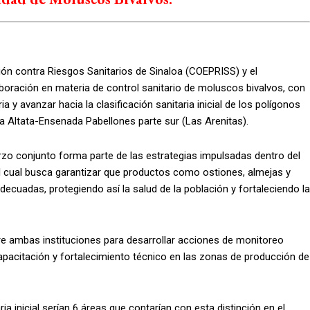
ión contra Riesgos Sanitarios de Sinaloa (COEPRISS) y el
oración en materia de control sanitario de moluscos bivalvos, con
ia y avanzar hacia la clasificación sanitaria inicial de los polígonos
 Altata-Ensenada Pabellones parte sur (Las Arenitas).
rzo conjunto forma parte de las estrategias impulsadas dentro del
 cual busca garantizar que productos como ostiones, almejas y
ecuadas, protegiendo así la salud de la población y fortaleciendo la
e ambas instituciones para desarrollar acciones de monitoreo
capacitación y fortalecimiento técnico en las zonas de producción de
ia inicial serían 6 áreas que contarían con esta distinción en el