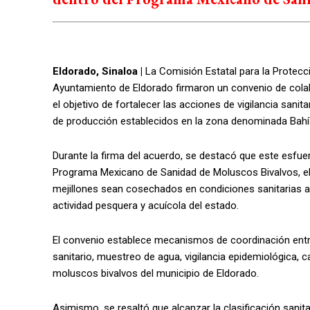
Eldorado, Sinaloa |
La Comisión Estatal para la Protecc
Ayuntamiento de Eldorado firmaron un convenio de colab
el objetivo de fortalecer las acciones de vigilancia sanitar
de producción establecidos en la zona denominada Bahía
Durante la firma del acuerdo, se destacó que este esfue
Programa Mexicano de Sanidad de Moluscos Bivalvos, el
mejillones sean cosechados en condiciones sanitarias ad
actividad pesquera y acuícola del estado.
El convenio establece mecanismos de coordinación entr
sanitario, muestreo de agua, vigilancia epidemiológica, 
moluscos bivalvos del municipio de Eldorado.
Asimismo, se resaltó que alcanzar la clasificación sanitar