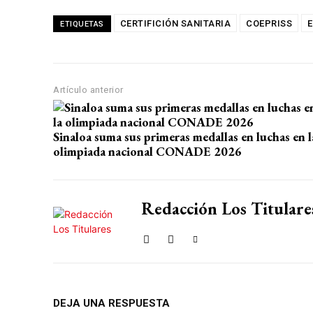
h
a
el
m
o
at
ce
e
ail
m
CERTIFICIÓN SANITARIA
COEPRISS
ETIQUETAS
s
b
gr
p
A
o
a
ar
p
o
m
tir
Artículo anterior
p
k
Sinaloa suma sus primeras medallas en luchas en l
olimpiada nacional CONADE 2026
Redacción Los Titulare
DEJA UNA RESPUESTA