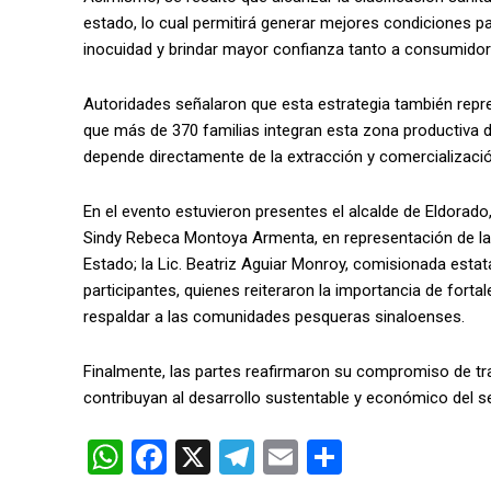
estado, lo cual permitirá generar mejores condiciones p
inocuidad y brindar mayor confianza tanto a consumido
Autoridades señalaron que esta estrategia también repre
que más de 370 familias integran esta zona productiva d
depende directamente de la extracción y comercializaci
En el evento estuvieron presentes el alcalde de Eldorado,
Sindy Rebeca Montoya Armenta, en representación de la L
Estado; la Lic. Beatriz Aguiar Monroy, comisionada estat
participantes, quienes reiteraron la importancia de fortal
respaldar a las comunidades pesqueras sinaloenses.
Finalmente, las partes reafirmaron su compromiso de tr
contribuyan al desarrollo sustentable y económico del s
W
F
X
T
E
C