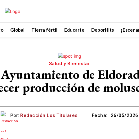
co
Global
Tierra fértil
Educarte
DeporHits
¡Escenar
Salud y Bienestar
untamiento de Eldorado 
lecer producción de molusc
Por:
Redacción Los Titulares
Fecha:
26/05/2026