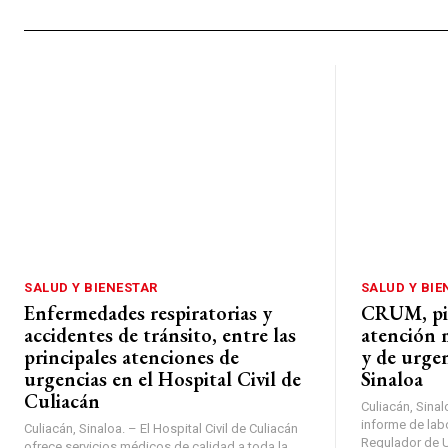
SALUD Y BIENESTAR
SALUD Y BIE
Enfermedades respiratorias y
CRUM, pie
accidentes de tránsito, entre las
atención 
principales atenciones de
y de urgen
urgencias en el Hospital Civil de
Sinaloa
Culiacán
Culiacán, Sinal
informe de lab
Culiacán, Sinaloa. – El Hospital Civil de Culiacán
Regulador de U
ofrece servicios médicos de calidad a toda la