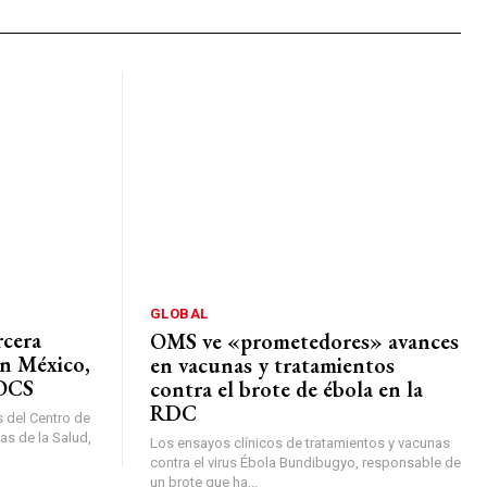
GLOBAL
rcera
OMS ve «prometedores» avances
en México,
en vacunas y tratamientos
DOCS
contra el brote de ébola en la
RDC
s del Centro de
as de la Salud,
Los ensayos clínicos de tratamientos y vacunas
contra el virus Ébola Bundibugyo, responsable de
un brote que ha...