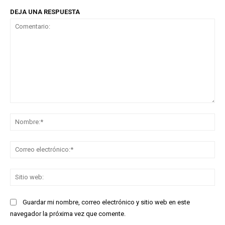
DEJA UNA RESPUESTA
Comentario:
No
Co
ele
Sit
we
Guardar mi nombre, correo electrónico y sitio web en este
navegador la próxima vez que comente.