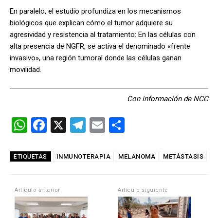
En paralelo, el estudio profundiza en los mecanismos
biológicos que explican cómo el tumor adquiere su
agresividad y resistencia al tratamiento: En las células con
alta presencia de NGFR, se activa el denominado «frente
invasivo», una región tumoral donde las células ganan
movilidad.
Con información de NCC
W
F
X
T
E
C
h
a
el
m
o
at
ce
e
ail
m
INMUNOTERAPIA
MELANOMA
METÁSTASIS
ETIQUETAS
s
b
gr
p
A
o
a
ar
Artículo anterior
Artículo siguiente
p
o
m
tir