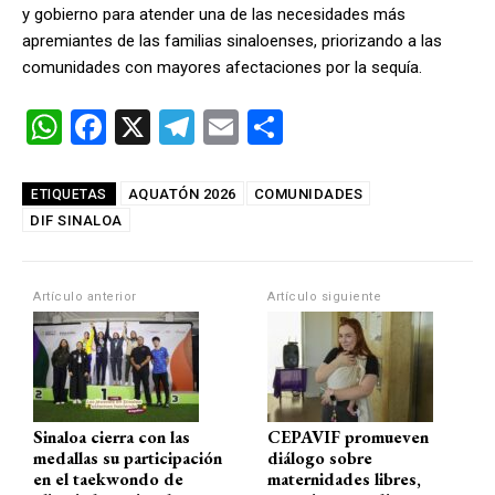
y gobierno para atender una de las necesidades más
apremiantes de las familias sinaloenses, priorizando a las
comunidades con mayores afectaciones por la sequía.
W
F
X
T
E
C
h
a
el
m
o
at
ce
e
ail
m
AQUATÓN 2026
COMUNIDADES
ETIQUETAS
DIF SINALOA
s
b
gr
p
A
o
a
ar
p
o
m
tir
Artículo anterior
Artículo siguiente
p
k
Sinaloa cierra con las
CEPAVIF promueven
medallas su participación
diálogo sobre
en el taekwondo de
maternidades libres,