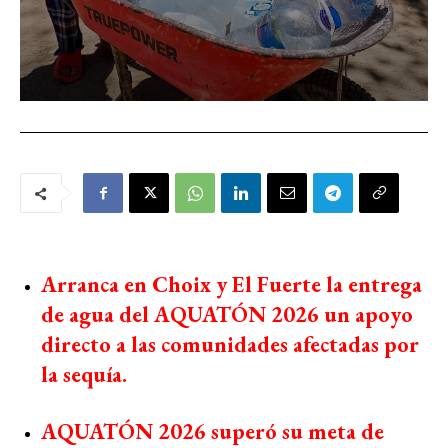
Arranca en Choix y El Fuerte la entrega
de agua del AQUATÓN 2026 un apoyo
directo a las comunidades afectadas por
la sequía.
AQUATÓN 2026 superó su meta de