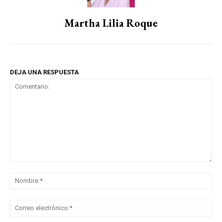
Martha Lilia Roque
DEJA UNA RESPUESTA
Comentario:
No
Co
ele