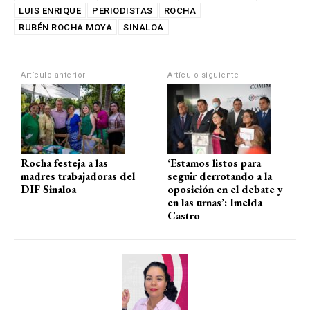
s
b
gr
p
LUIS ENRIQUE
PERIODISTAS
ROCHA
A
o
a
ar
RUBÉN ROCHA MOYA
SINALOA
p
o
m
tir
p
k
Artículo anterior
Artículo siguiente
Rocha festeja a las
‘Estamos listos para
madres trabajadoras del
seguir derrotando a la
DIF Sinaloa
oposición en el debate y
en las urnas’: Imelda
Castro