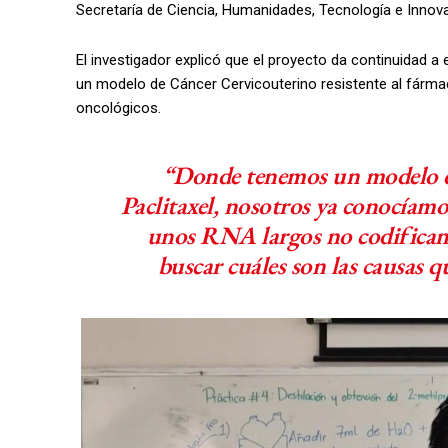
Secretaría de Ciencia, Humanidades, Tecnología e Innovac
El investigador explicó que el proyecto da continuidad a 
un modelo de Cáncer Cervicouterino resistente al fárm
oncológicos.
“Donde tenemos un modelo de
Paclitaxel, nosotros ya conocíamo
unos RNA largos no codificant
buscar cuáles son las causas q