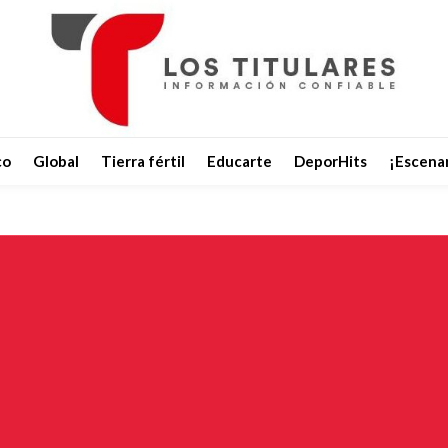
co
Global
Tierra fértil
Educarte
DeporHits
¡Escenar