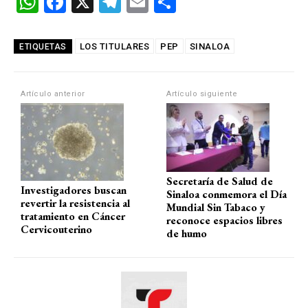
W
F
X
T
E
C
h
a
el
m
o
at
ce
e
ail
m
LOS TITULARES
PEP
SINALOA
ETIQUETAS
s
b
gr
p
A
o
a
ar
Artículo anterior
Artículo siguiente
p
o
m
tir
p
k
Secretaría de Salud de
Investigadores buscan
Sinaloa conmemora el Día
revertir la resistencia al
Mundial Sin Tabaco y
tratamiento en Cáncer
reconoce espacios libres
Cervicouterino
de humo