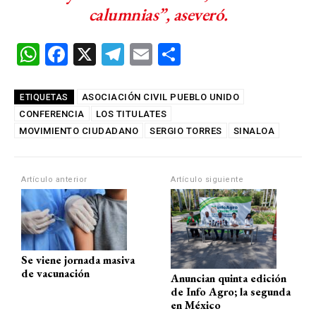
calumnias”, aseveró.
W
F
X
T
E
C
h
a
el
m
o
at
ce
e
ail
m
ASOCIACIÓN CIVIL PUEBLO UNIDO
ETIQUETAS
CONFERENCIA
s
b
LOS TITULATES
gr
p
MOVIMIENTO CIUDADANO
SERGIO TORRES
SINALOA
A
o
a
ar
p
o
m
tir
Artículo anterior
Artículo siguiente
p
k
Se viene jornada masiva
de vacunación
Anuncian quinta edición
de Info Agro; la segunda
en México