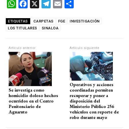
W
F
X
T
E
C
h
a
el
m
o
at
ce
e
ail
m
CARPETAS
FGE
INVESTIGACIÓN
ETIQUETAS
LOS TITULARES
s
b
SINALOA
gr
p
A
o
a
ar
p
o
m
tir
Artículo anterior
Artículo siguiente
p
k
Operativos y acciones
Se investiga como
coordinadas permiten
homicidio doloso hechos
recuperar y poner a
ocurridos en el Centro
disposición del
Penitenciario de
Ministerio Público 256
Aguaruto
vehículos con reporte de
robo durante mayo