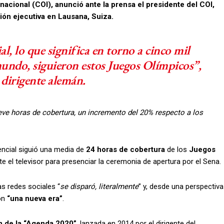
rnacional (COI), anunció ante la prensa el presidente del COI,
ión ejecutiva en Lausana, Suiza.
al, lo que significa en torno a cinco mil
mundo, siguieron estos Juegos Olímpicos”,
l dirigente alemán.
eve horas de cobertura, un incremento del 20% respecto a los
encial siguió una media de
24 horas de cobertura
de los
Juegos
 el televisor para presenciar la ceremonia de apertura por el Sena.
as redes sociales “
se disparó, literalmente
” y, desde una perspectiva
on
“una nueva era”
.
n de la “Agenda 2020”
, lanzada en 2014 por el dirigente del