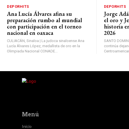
DEPORHITS
DEPORHITS
Ana Lucía Álvares afina su
Jorge Adá
preparación rumbo al mundial
el oro y 
con participación en el torneo
historia e
nacional en oaxaca
2026
CULIACÁN, Sinaloa | La judoca sinaloense Ana
SANTO DOMINGO
Lucía Álvares López, medallista de oro en la
continúa dejan
Olimpiada Nacional CONADE...
Centroamerican
Menú
Inicio