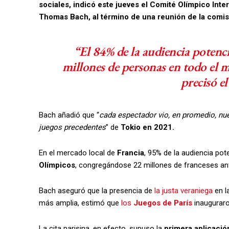
sociales, indicó este jueves el Comité Olímpico Inte
Thomas Bach, al término de una reunión de la comis
“El 84% de la audiencia potenci
millones de personas en todo el 
precisó e
Bach añadió que “
cada espectador vio, en promedio, nu
juegos precedentes
” de
Tokio en 2021.
En el mercado local de
Francia
, 95% de la audiencia pot
Olímpicos
, congregándose 22 millones de franceses ante
Bach aseguró que la presencia de
la justa veraniega
en l
más amplia, estimó que
los
Juegos de París
inaugurar
La cita parisina, en efecto, supuso la
primera aplicació