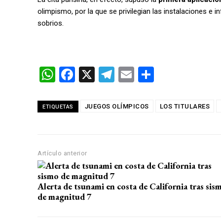
olimpismo, por la que se privilegian las instalaciones e
sobrios.
W
F
X
T
E
C
h
a
el
m
o
at
ce
e
ail
m
JUEGOS OLÍMPICOS
LOS TITULARES
ETIQUETAS
s
b
gr
p
A
o
a
ar
p
o
m
tir
Artículo anterior
p
k
Alerta de tsunami en costa de California tras sis
de magnitud 7