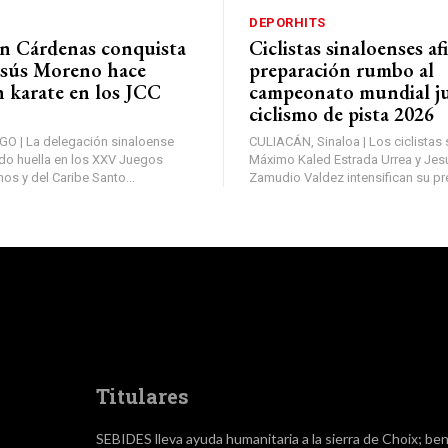
DEPORHITS
n Cárdenas conquista
Ciclistas sinaloenses af
Jesús Moreno hace
preparación rumbo al
n karate en los JCC
campeonato mundial ju
ciclismo de pista 2026
 | La delegación sinaloense
CULIACÁN, Sinaloa | Los ciclistas
do huella en los XXV Juegos
Máximo Kaled Estrada Urrea y Jes
os y del Caribe Santo...
Zamudio Valdez intensifican su pre
Titulares
SEBIDES lleva ayuda humanitaria a la sierra de Choix; ben