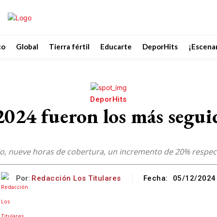
co
Global
Tierra fértil
Educarte
DeporHits
¡Escenar
DeporHits
2024 fueron los más seguid
io, nueve horas de cobertura, un incremento de 20% respec
Por:
Redacción Los Titulares
Fecha:
05/12/2024