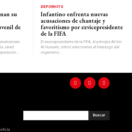
DEPORHITS
inan su
Infantino enfrenta nuevas
acusaciones de chantaje y
venil de
favoritismo por exvicepresidente
de la FIFA
 sinaloenses
El exvicepresidente de la FIFA, el príncipe Ali bin
ús Jared
Al Hussein, criticó este martes el liderazgo del
paración...
organismo...
Buscar
eficia