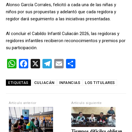
Alonso García Corrales, felicitó a cada una de las niñas y
niños por sus propuestas y adelantó que cada regidora y
regidor dará seguimiento a las iniciativas presentadas.
Al concluir el Cabildo Infantil Culiacán 2026, las regidoras y
regidores infantiles recibieron reconocimientos y premios por
su participación.
W
F
X
T
E
C
h
a
el
m
o
at
ce
e
ail
m
CULIACÁN
INFANCIAS
LOS TITULARES
ETIQUETAS
s
b
gr
p
A
o
a
ar
Artículo anterior
Artículo siguiente
p
o
m
tir
p
k
Tiempos difíciles obligan