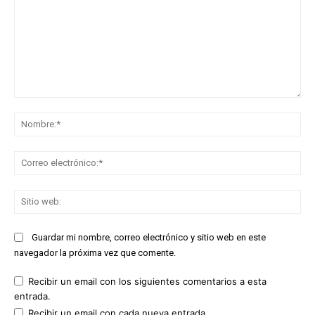
Comentario:
No
Co
ele
Sit
we
Guardar mi nombre, correo electrónico y sitio web en este
navegador la próxima vez que comente.
Recibir un email con los siguientes comentarios a esta
entrada.
Recibir un email con cada nueva entrada.